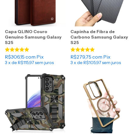
Capa QLINO Couro
Capinha de Fibra de
Genuíno Samsung Galaxy
Carbono Samsung Galaxy
S25
S25
R$306,15
com
Pix
R$279,75
com
Pix
3
x de
R$115,97
sem juros
3
x de
R$105,97
sem juros