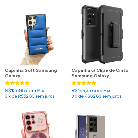
Capinha Soft Samsung
Capinha c/ Clipe de Cinto
Galaxy
Samsung Galaxy
R$138,95
com
Pix
R$165,35
com
Pix
3
x de
R$52,63
sem juros
3
x de
R$62,63
sem juros