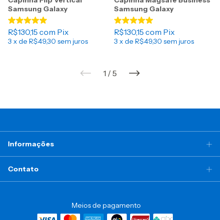
Capinha Flip Vertical
Capinha Magsafe Business
Samsung Galaxy
Samsung Galaxy
R$130,15
com
Pix
R$130,15
com
Pix
3
x de
R$49,30
sem juros
3
x de
R$49,30
sem juros
1
/
5
Informações
Contato
Meios de pagamento