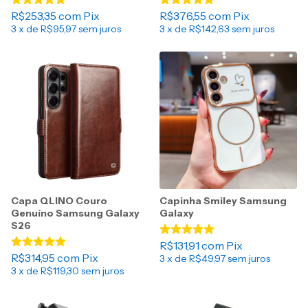
R$253,35
com
Pix
R$376,55
com
Pix
3
x de
R$95,97
sem juros
3
x de
R$142,63
sem juros
Capa QLINO Couro
Capinha Smiley Samsung
Genuíno Samsung Galaxy
Galaxy
S26
R$131,91
com
Pix
R$314,95
com
Pix
3
x de
R$49,97
sem juros
3
x de
R$119,30
sem juros