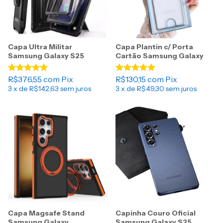
Capa Ultra Militar
Capa Plantin c/ Porta
Samsung Galaxy S25
Cartão Samsung Galaxy
R$376,55
com
Pix
R$130,15
com
Pix
3
x de
R$142,63
sem juros
3
x de
R$49,30
sem juros
Capa Magsafe Stand
Capinha Couro Oficial
Samsung Galaxy
Samsung Galaxy S25