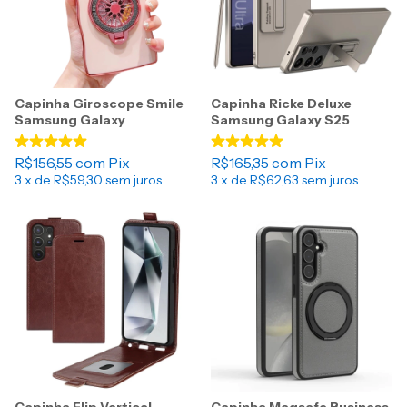
Capinha Giroscope Smile
Capinha Ricke Deluxe
Samsung Galaxy
Samsung Galaxy S25
R$156,55
com
Pix
R$165,35
com
Pix
3
x de
R$59,30
sem juros
3
x de
R$62,63
sem juros