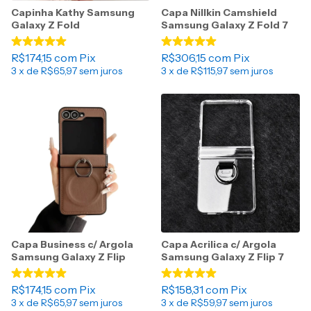
Capinha Kathy Samsung
Capa Nillkin Camshield
Galaxy Z Fold
Samsung Galaxy Z Fold 7
R$174,15
com
Pix
R$306,15
com
Pix
3
x de
R$65,97
sem juros
3
x de
R$115,97
sem juros
Capa Acrilica c/ Argola
Capa Business c/ Argola
Samsung Galaxy Z Flip 7
Samsung Galaxy Z Flip
R$158,31
com
Pix
R$174,15
com
Pix
3
x de
R$59,97
sem juros
3
x de
R$65,97
sem juros