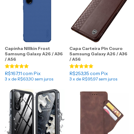
Capinha NIllkin Frost
Capa Carteira Pln Couro
Samsung Galaxy A26 / A36
Samsung Galaxy A26 / A36
/ A56
/ A56
R$167,11
com
Pix
R$253,35
com
Pix
3
x de
R$63,30
sem juros
3
x de
R$95,97
sem juros