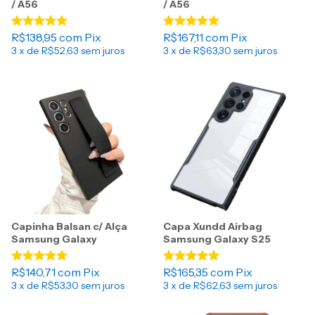
/ A56
/ A56
R$138,95
com
Pix
R$167,11
com
Pix
3
x de
R$52,63
sem juros
3
x de
R$63,30
sem juros
Capinha Balsan c/ Alça
Capa Xundd Airbag
Samsung Galaxy
Samsung Galaxy S25
R$140,71
com
Pix
R$165,35
com
Pix
3
x de
R$53,30
sem juros
3
x de
R$62,63
sem juros