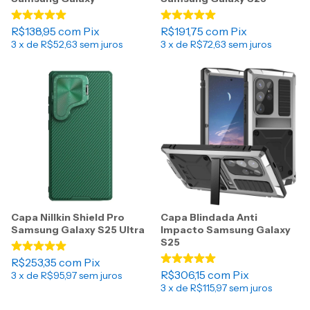
R$138,95
com
Pix
R$191,75
com
Pix
3
x de
R$52,63
sem juros
3
x de
R$72,63
sem juros
Capa Nillkin Shield Pro
Capa Blindada Anti
Samsung Galaxy S25 Ultra
Impacto Samsung Galaxy
S25
R$253,35
com
Pix
R$306,15
com
Pix
3
x de
R$95,97
sem juros
3
x de
R$115,97
sem juros