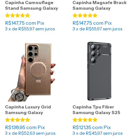
Capinha Camouflage
Capinha Magsafe Brack
Stand Samsung Galaxy
Samsung Galaxy
R$147,75
com
Pix
R$147,75
com
Pix
3
x de
R$55,97
sem juros
3
x de
R$55,97
sem juros
Capinha Luxury Grid
Capinha Tpu Fiber
Samsung Galaxy
Samsung Galaxy S25
R$138,95
com
Pix
R$121,35
com
Pix
3
x de
R$52,63
sem juros
3
x de
R$45,97
sem juros