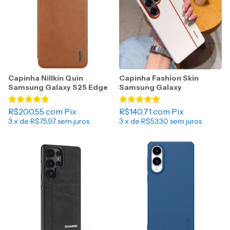
Capinha Nillkin Quin
Capinha Fashion Skin
Samsung Galaxy S25 Edge
Samsung Galaxy
R$200,55
com
Pix
R$140,71
com
Pix
3
x de
R$75,97
sem juros
3
x de
R$53,30
sem juros