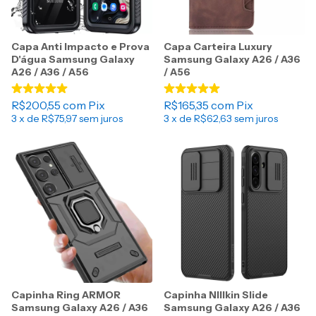
Capa Anti Impacto e Prova
Capa Carteira Luxury
D'água Samsung Galaxy
Samsung Galaxy A26 / A36
A26 / A36 / A56
/ A56
R$200,55
com
Pix
R$165,35
com
Pix
3
x de
R$75,97
sem juros
3
x de
R$62,63
sem juros
Capinha Ring ARMOR
Capinha NIllkin Slide
Samsung Galaxy A26 / A36
Samsung Galaxy A26 / A36