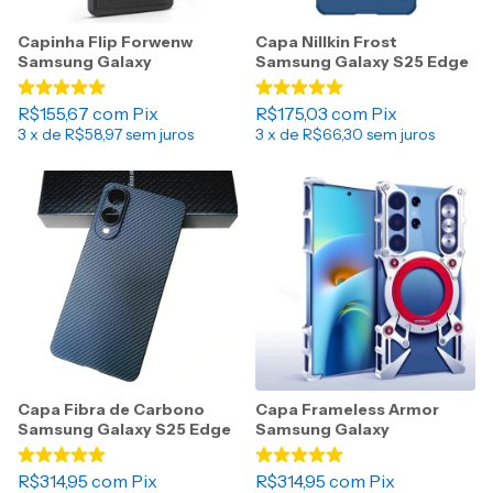
Capinha Flip Forwenw
Capa Nillkin Frost
Samsung Galaxy
Samsung Galaxy S25 Edge
R$155,67
com
Pix
R$175,03
com
Pix
3
x de
R$58,97
sem juros
3
x de
R$66,30
sem juros
Capa Fibra de Carbono
Capa Frameless Armor
Samsung Galaxy S25 Edge
Samsung Galaxy
R$314,95
com
Pix
R$314,95
com
Pix