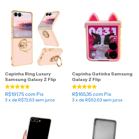
Capinha Ring Luxury
Capinha Gatinha Samsung
Samsung Galaxy Z Flip
Galaxy Z Flip
R$191,75
com
Pix
R$165,35
com
Pix
3
x de
R$72,63
sem juros
3
x de
R$62,63
sem juros