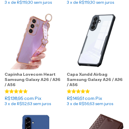
3
x de
R$119,30
sem juros
3
x de
R$119,30
sem juros
Capinha Lovecom Heart
Capa Xundd Airbag
Samsung Galaxy A26 / A36
Samsung Galaxy A26 / A36
/ A56
/ A56
R$138,95
com
Pix
R$149,51
com
Pix
3
x de
R$52,63
sem juros
3
x de
R$56,63
sem juros