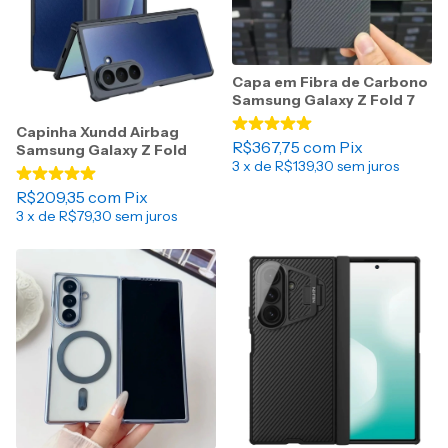
Capa em Fibra de Carbono
Samsung Galaxy Z Fold 7
Capinha Xundd Airbag
R$367,75
com
Pix
Samsung Galaxy Z Fold
3
x de
R$139,30
sem juros
R$209,35
com
Pix
3
x de
R$79,30
sem juros