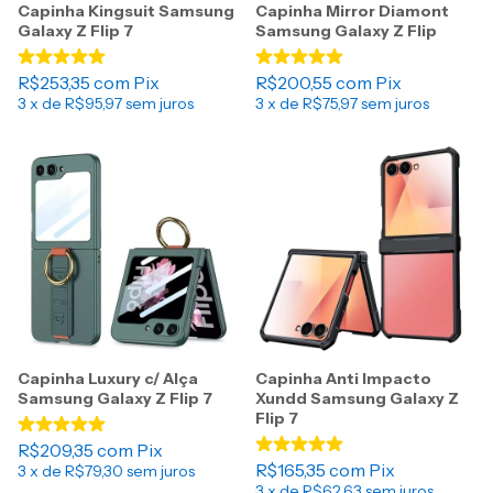
Capinha Kingsuit Samsung
Capinha Mirror Diamont
Galaxy Z Flip 7
Samsung Galaxy Z Flip
R$253,35
com
Pix
R$200,55
com
Pix
3
x de
R$95,97
sem juros
3
x de
R$75,97
sem juros
Capinha Luxury c/ Alça
Capinha Anti Impacto
Samsung Galaxy Z Flip 7
Xundd Samsung Galaxy Z
Flip 7
R$209,35
com
Pix
R$165,35
com
Pix
3
x de
R$79,30
sem juros
3
x de
R$62,63
sem juros