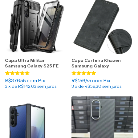
Capa Ultra Militar
Capa Carteira Khazen
Samsung Galaxy S25 FE
Samsung Galaxy
R$376,55
com
Pix
R$156,55
com
Pix
3
x de
R$142,63
sem juros
3
x de
R$59,30
sem juros