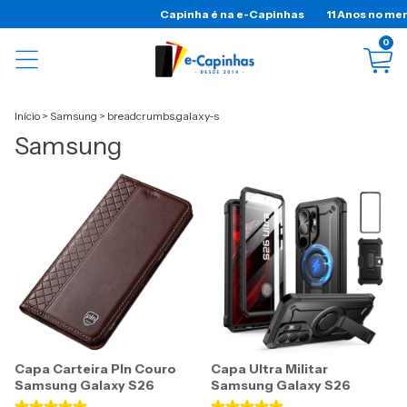
Capinha é na e-Capinhas
11 Anos no mercado!
0
Início
>
Samsung
>
breadcrumbs.galaxy-s
Samsung
Capa Carteira Pln Couro
Capa Ultra Militar
Samsung Galaxy S26
Samsung Galaxy S26