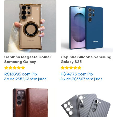
Capinha Magsafe Colnel
Capinha Silicone Samsung
Samsung Galaxy
Galaxy S25
R$138,95
com
Pix
R$147,75
com
Pix
3
x de
R$52,63
sem juros
3
x de
R$55,97
sem juros