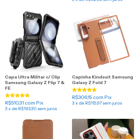
Capa Ultra Militar c/ Clip
Capinha Kindsuit Samsung
Samsung Galaxy Z Flip 7 &
Galaxy Z Fold 7
FE
R$306,15
com
Pix
R$510,31
com
Pix
3
x de
R$115,97
sem juros
3
x de
R$193,30
sem juros